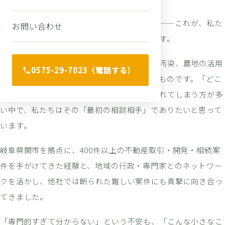
「人の暮らしを陰で支える会社でありたい」——これが、私た
お問い合わせ
ちが創業以来変わらず大切にしてきた言葉です。
不動産に関わる問題は、相続、空き家、土壌汚染、農地の活用
0575-29-7023（電話する）
など、どれも人生の大きな転機に突然訪れるものです。「どこ
に相談すればいいか分からない」と途方に暮れてしまう方が多
い中で、私たちはその「最初の相談相手」でありたいと思って
います。
岐阜県関市を拠点に、400件以上の不動産取引・開発・相続案
件を手がけてきた経験と、地域の行政・専門家とのネットワー
クを活かし、他社では断られた難しい案件にも真摯に向き合っ
てきました。
「専門的すぎて分からない」という不安も、「こんな小さなこ