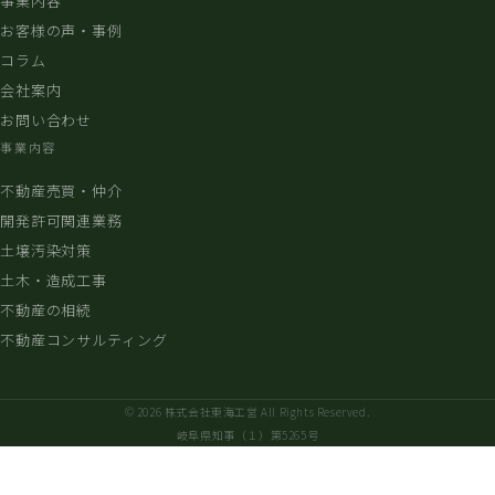
事業内容
お客様の声・事例
コラム
会社案内
お問い合わせ
事業内容
不動産売買・仲介
開発許可関連業務
土壌汚染対策
土木・造成工事
不動産の相続
不動産コンサルティング
© 2026 株式会社東海工営 All Rights Reserved.
岐阜県知事（１）第5265号