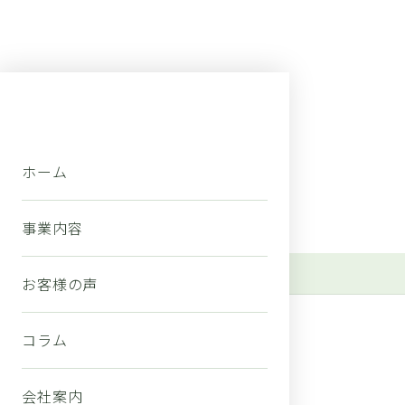
COMPANY
ホーム
会社案内
私たちが大切にしていることをご紹介します。
事業内容
ホーム
会社案内
お客様の声
MESSAGE
コラム
代表メッセージ
会社案内